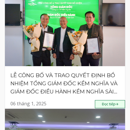
LỄ CÔNG BỐ VÀ TRAO QUYẾT ĐỊNH BỔ
NHIỆM TỔNG GIÁM ĐỐC KỀM NGHĨA VÀ
GIÁM ĐỐC ĐIỀU HÀNH KỀM NGHĨA SÀI
GÒN
06 tháng 1, 2025
Đọc tiếp