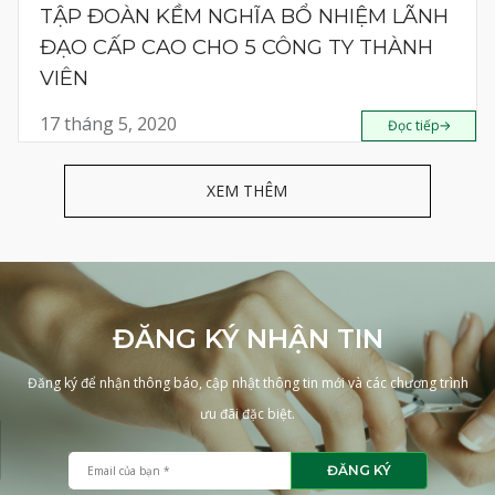
TẬP ĐOÀN KỀM NGHĨA BỔ NHIỆM LÃNH
ĐẠO CẤP CAO CHO 5 CÔNG TY THÀNH
VIÊN
17 tháng 5, 2020
Đọc tiếp
XEM THÊM
ĐĂNG KÝ NHẬN TIN
Đăng ký để nhận thông báo, cập nhật thông tin mới và các chương trình
ưu đãi đặc biệt.
ĐĂNG KÝ