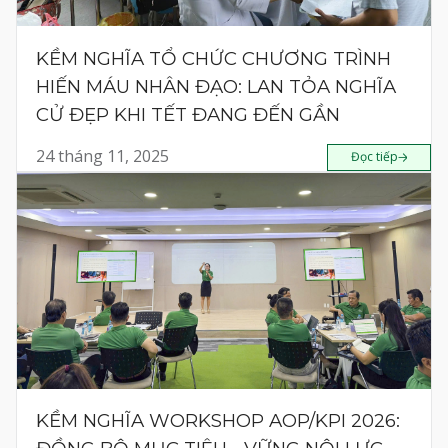
KỀM NGHĨA TỔ CHỨC CHƯƠNG TRÌNH
HIẾN MÁU NHÂN ĐẠO: LAN TỎA NGHĨA
CỬ ĐẸP KHI TẾT ĐANG ĐẾN GẦN
24 tháng 11, 2025
Đọc tiếp
KỀM NGHĨA WORKSHOP AOP/KPI 2026: