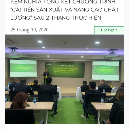
KỀM NGHĨA TỔNG KẾT CHƯƠNG TRÌNH
“CẢI TIẾN SẢN XUẤT VÀ NÂNG CAO CHẤT
LƯỢNG” SAU 2 THÁNG THỰC HIỆN
25 tháng 10, 2020
Đọc tiếp