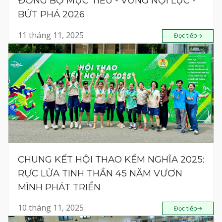
ĐỒNG BỘ MỤC TIÊU - VỮNG NỘI LỰC -
BỨT PHÁ 2026
11 tháng 11, 2025
Đọc tiếp
CHUNG KẾT HỘI THAO KỀM NGHĨA 2025:
RỰC LỬA TINH THẦN 45 NĂM VƯƠN
MÌNH PHÁT TRIỂN
10 tháng 11, 2025
Đọc tiếp