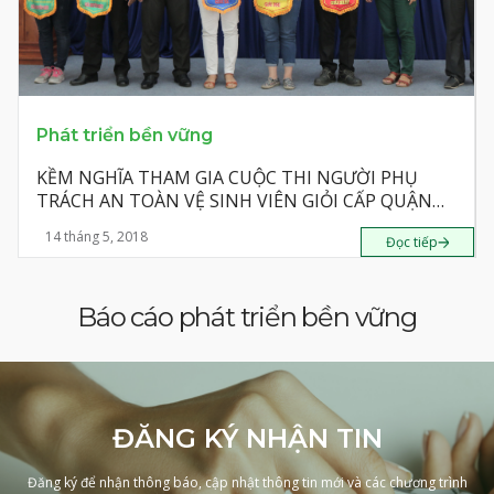
Phát triển bền vững
KỀM NGHĨA THAM GIA CUỘC THI NGƯỜI PHỤ
TRÁCH AN TOÀN VỆ SINH VIÊN GIỎI CẤP QUẬN
NĂM 2018
14 tháng 5, 2018
Đọc tiếp
Báo cáo phát triển bền vững
ĐĂNG KÝ NHẬN TIN
Đăng ký để nhận thông báo, cập nhật thông tin mới và các chương trình