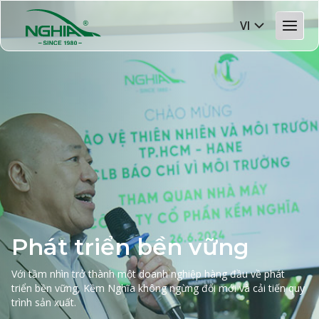
VI
Phát triển bền vững
Với tầm nhìn trở thành một doanh nghiệp hàng đầu về phát
triển bền vững, Kềm Nghĩa không ngừng đổi mới và cải tiến quy
trình sản xuất.