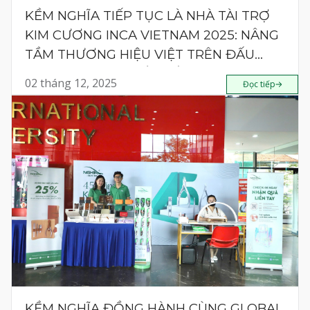
KỀM NGHĨA TIẾP TỤC LÀ NHÀ TÀI TRỢ
KIM CƯƠNG INCA VIETNAM 2025: NÂNG
TẦM THƯƠNG HIỆU VIỆT TRÊN ĐẤU
TRƯỜNG NAIL QUỐC TẾ
02 tháng 12, 2025
Đọc tiếp
KỀM NGHĨA ĐỒNG HÀNH CÙNG GLOBAL