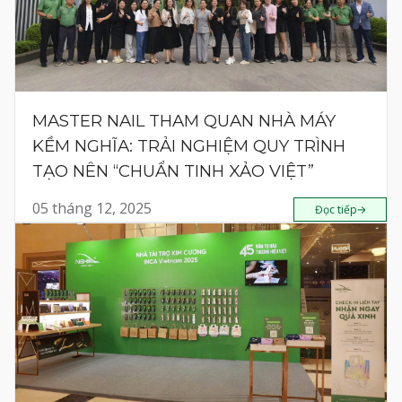
MASTER NAIL THAM QUAN NHÀ MÁY
KỀM NGHĨA: TRẢI NGHIỆM QUY TRÌNH
TẠO NÊN “CHUẨN TINH XẢO VIỆT”
05 tháng 12, 2025
Đọc tiếp