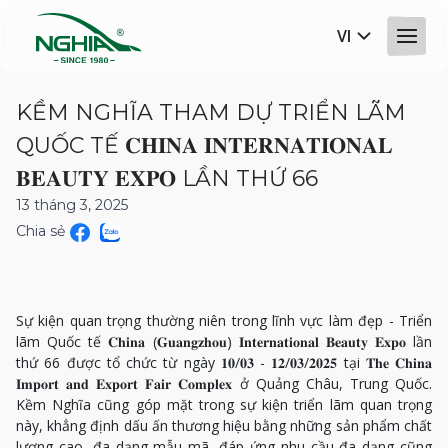
VI
KỀM NGHĨA THAM DỰ TRIỂN LÃM
QUỐC TẾ 𝐂𝐇𝐈𝐍𝐀 𝐈𝐍𝐓𝐄𝐑𝐍𝐀𝐓𝐈𝐎𝐍𝐀𝐋
𝐁𝐄𝐀𝐔𝐓𝐘 𝐄𝐗𝐏𝐎 LẦN THỨ 66
13 tháng 3, 2025
Chia sẻ
Sự kiện quan trọng thường niên trong lĩnh vực làm đẹp - Triển
lãm Quốc tế 𝐂𝐡𝐢𝐧𝐚 (𝐆𝐮𝐚𝐧𝐠𝐳𝐡𝐨𝐮) 𝐈𝐧𝐭𝐞𝐫𝐧𝐚𝐭𝐢𝐨𝐧𝐚𝐥 𝐁𝐞𝐚𝐮𝐭𝐲 𝐄𝐱𝐩𝐨 lần
thứ 66 được tổ chức từ ngày 𝟏𝟎/𝟎𝟑 - 𝟏𝟐/𝟎𝟑/𝟐𝟎𝟐𝟓 tại 𝐓𝐡𝐞 𝐂𝐡𝐢𝐧𝐚
𝐈𝐦𝐩𝐨𝐫𝐭 𝐚𝐧𝐝 𝐄𝐱𝐩𝐨𝐫𝐭 𝐅𝐚𝐢𝐫 𝐂𝐨𝐦𝐩𝐥𝐞𝐱 ở Quảng Châu, Trung Quốc.
Kềm Nghĩa cũng góp mặt trong sự kiện triển lãm quan trọng
này, khẳng định dấu ấn thương hiệu bằng những sản phẩm chất
lượng cao, đa dạng mẫu mã, đáp ứng nhu cầu đa dạng cũng