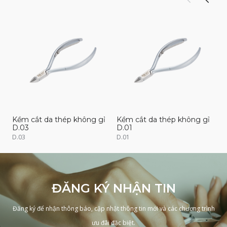
Kềm cắt da thép không gỉ
Kềm cắt da thép không gỉ
K
D.03
D.01
D
D.03
D.01
D
ĐĂNG KÝ NHẬN TIN
Đăng ký để nhận thông báo, cập nhật thông tin mới và các chương trình
ưu đãi đặc biệt.