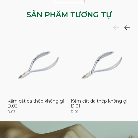
SẢN PHẨM TƯƠNG TỰ
Kềm cắt da thép không gỉ
Kềm cắt da thép không gỉ
K
D.03
D.01
D
D.03
D.01
D