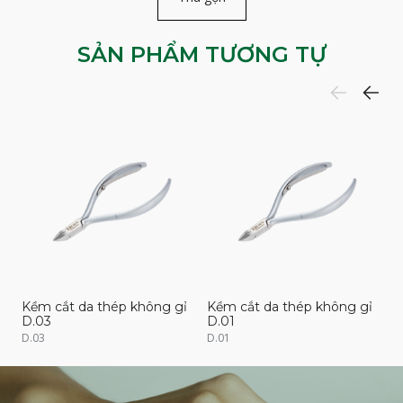
SẢN PHẨM TƯƠNG TỰ
Kềm cắt da thép không gỉ
Kềm cắt da thép không gỉ
K
D.03
D.01
D
D.03
D.01
D