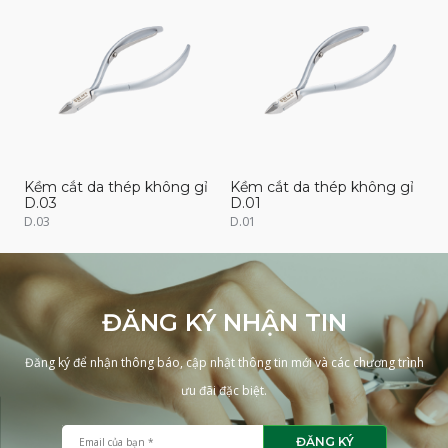
Kềm cắt da thép không gỉ
Kềm cắt da thép không gỉ
K
D.03
D.01
D
D.03
D.01
D
ĐĂNG KÝ NHẬN TIN
Đăng ký để nhận thông báo, cập nhật thông tin mới và các chương trình
ưu đãi đặc biệt.
ĐĂNG KÝ