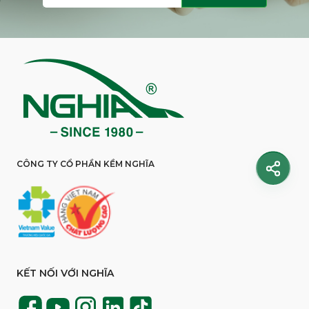
CÔNG TY CỔ PHẦN KỀM NGHĨA
KẾT NỐI VỚI NGHĨA