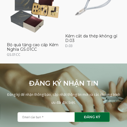
Kềm cắt da thép không gỉ
K
D.03
D
Bộ quà tặng cao cấp Kềm
D.03
D
Nghĩa GS.01CC
GS.01CC
ĐĂNG KÝ NHẬN TIN
Đăng ký để nhận thông báo, cập nhật thông tin mới và các chương trình
ưu đãi đặc biệt.
ĐĂNG KÝ