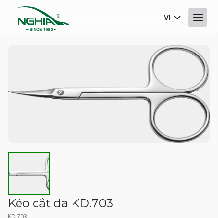
VI
Kéo cắt da KD.703
KD.703