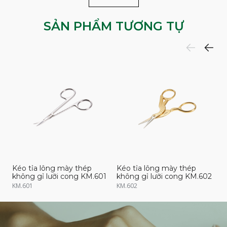
SẢN PHẨM TƯƠNG TỰ
Kéo tỉa lông mày thép
Kéo tỉa lông mày thép
K
không gỉ lưỡi cong KM.601
không gỉ lưỡi cong KM.602
k
KM.601
KM.602
K