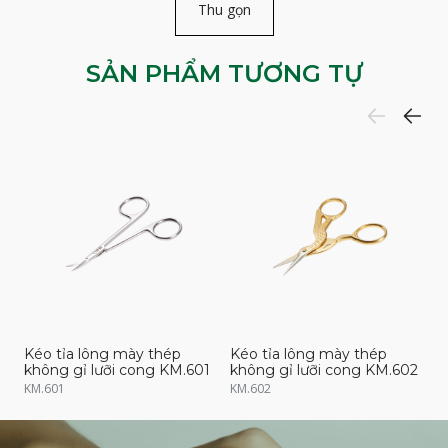
Thu gọn
SẢN PHẨM TƯƠNG TỰ
Kéo tỉa lông mày thép
Kéo tỉa lông mày thép
K
không gỉ lưỡi cong KM.601
không gỉ lưỡi cong KM.602
k
KM.601
KM.602
K