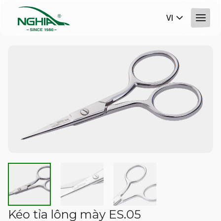
VI
Kéo tỉa lông mày ES.05