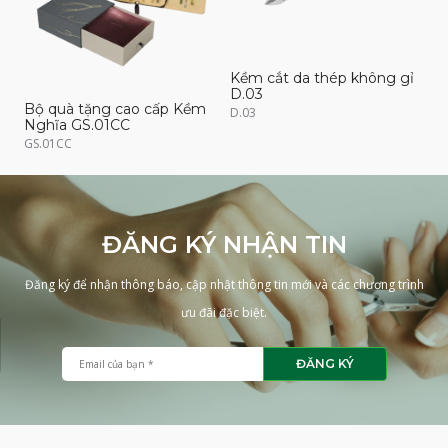
Kềm cắt da thép không gỉ
K
D.03
D
Bộ quà tặng cao cấp Kềm
D.03
D
Nghĩa GS.01CC
GS.01CC
ĐĂNG KÝ NHẬN TIN
Đăng ký để nhận thông báo, cập nhật thông tin mới và các chương trình
ưu đãi đặc biệt.
ĐĂNG KÝ