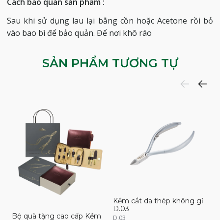
Cách bảo quản sản phẩm :
Sau khi sử dụng lau lại bằng cồn hoặc Acetone rồi bỏ
vào bao bì để bảo quản. Để nơi khô ráo
SẢN PHẨM TƯƠNG TỰ
Kềm cắt da thép không gỉ
K
D.03
D
Bộ quà tặng cao cấp Kềm
D.03
D