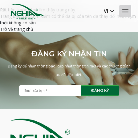
Rất tiếc, không thể tìm thấy trang này.
VI
Trang bạn đang tìm kiếm có thể đã bị xóa tên đã thay đổi hoặc tạm
thời không có sẵn.
Trở về trang chủ
ĐĂNG KÝ NHẬN TIN
Đăng ký để nhận thông báo, cập nhật thông tin mới và các chương trình
ưu đãi đặc biệt.
ĐĂNG KÝ