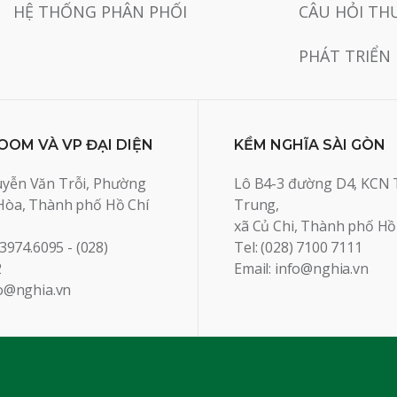
HỆ THỐNG PHÂN PHỐI
CÂU HỎI TH
PHÁT TRIỂN
OM VÀ VP ĐẠI DIỆN
KỀM NGHĨA SÀI GÒN
yễn Văn Trỗi, Phường
Lô B4-3 đường D4, KCN 
Hòa, Thành phố Hồ Chí
Trung,
xã Củ Chi, Thành phố Hồ
 3974.6095 - (028)
Tel: (028) 7100 7111
2
Email: info@nghia.vn
fo@nghia.vn