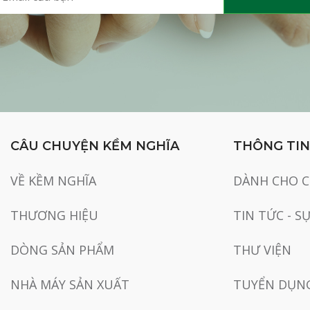
CÂU CHUYỆN KỀM NGHĨA
THÔNG TIN
VỀ KỀM NGHĨA
DÀNH CHO 
THƯƠNG HIỆU
TIN TỨC - S
DÒNG SẢN PHẨM
THƯ VIỆN
NHÀ MÁY SẢN XUẤT
TUYỂN DỤN