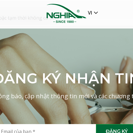
VI
oặc tạm thời không có sẵn.
ĐĂNG KÝ NHẬN TI
ng báo, cập nhật thông tin mới và các chương tr
ĐĂNG KÝ