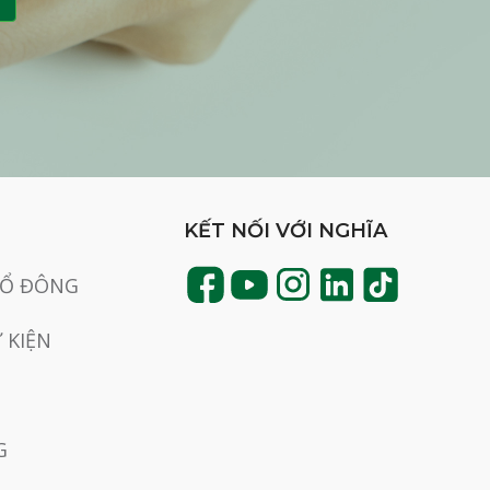
KẾT NỐI VỚI NGHĨA
CỔ ĐÔNG
Ự KIỆN
G