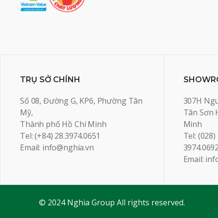
TRỤ SỞ CHÍNH
SHOWRO
Số 08, Đường G, KP6, Phường Tân
307H Ngu
Mỹ,
Tân Sơn 
Thành phố Hồ Chí Minh
Minh
Tel: (+84) 28.3974.0651
Tel: (028)
Email: info@nghia.vn
3974.069
Email: in
© 2024 Nghia Group All rights reserved.