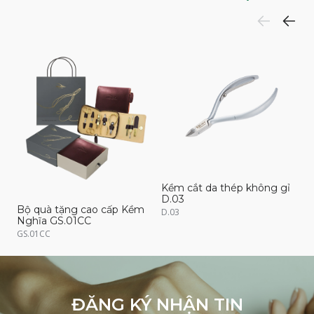
Kềm cắt da thép không gỉ
K
D.03
D
Bộ quà tặng cao cấp Kềm
D.03
D
Nghĩa GS.01CC
GS.01CC
ĐĂNG KÝ NHẬN TIN