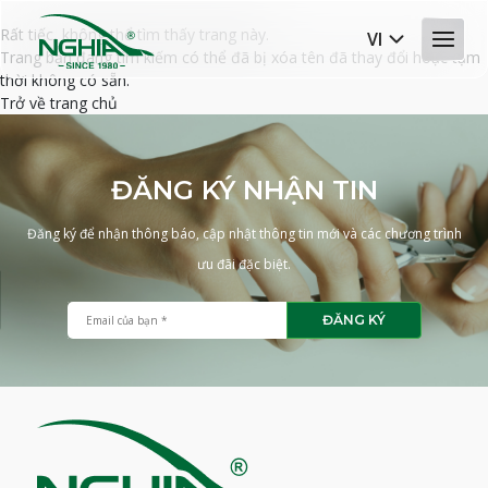
Rất tiếc, không thể tìm thấy trang này.
VI
Trang bạn đang tìm kiếm có thể đã bị xóa tên đã thay đổi hoặc tạm
thời không có sẵn.
Trở về trang chủ
ĐĂNG KÝ NHẬN TIN
Đăng ký để nhận thông báo, cập nhật thông tin mới và các chương trình
ưu đãi đặc biệt.
ĐĂNG KÝ