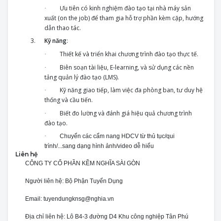
Ư
u tiên có kinh nghiệm đào tạo tại
nhà máy sản
·
xuất
(on the job) để tham gia hỗ trợ phần kèm cặp, hướng
dẫn thao tác.
3.
Kỹ năng
:
Thiết kế và triển khai chương trình đào tạo thực tế.
·
Biên soạn tài liệu, E-learning, và sử dụng các nền
·
tảng quản lý đào tạo (LMS).
Kỹ năng giao tiếp, làm việc đa phòng ban, tư duy hệ
·
thống và cầu tiến.
Biết đo lường và đánh giá hiệu quả chương trình
·
đào tạo.
·
C
huyển các cẩm nang HDCV từ thủ tục/qui
trình/...sang dạng hình ảnh/video dễ hiểu
Liên hệ
CÔNG TY CỔ PHẦN KỀM NGHĨA SÀI GÒN
Người liên hệ: Bộ Phận Tuyển Dụng
Email: tuyendungknsg@nghia.vn
Địa chỉ liên hệ: Lô B4-3 đường D4 Khu công nghiệp Tân Phú