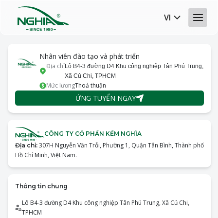
VI
Nhân viên đào tạo và phát triển
Địa chỉ
Lô B4-3 đường D4 Khu công nghiệp Tân Phú Trung,
Xã Củ Chi, TPHCM
Mức lương
Thoả thuận
ỨNG TUYỂN NGAY
CÔNG TY CỔ PHẦN KỀM NGHĨA
307H Nguyễn Văn Trỗi, Phường 1, Quận Tân Bình, Thành phố
Địa chỉ:
Hồ Chí Minh, Việt Nam.
Thông tin chung
Lô B4-3 đường D4 Khu công nghiệp Tân Phú Trung, Xã Củ Chi,
TPHCM