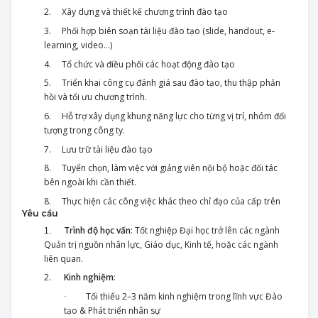
2.
Xây dựng và t
hiết kế chương trình đào tạo
3.
Phối hợp
biên soạn tài liệu đào tạo (slide, handout, e-
learning, video...)
4.
Tổ chức và điều phối các hoạt động đào tạo
5.
Triển khai công cụ đánh giá sau đào tạo, thu thập phản
hồi và tối ưu chương trình.
6.
Hỗ trợ xây dụng
khung năng lực cho từng vị trí, nhóm đối
tượng trong công ty.
7.
Lưu trữ tài liệu đào tạo
8.
Tuyển chọn, làm việc với giảng viên nội bộ hoặc đối tác
bên ngoài khi cần thiết.
8.
Thực hiện các công việc khác theo chỉ đạo của cấp trên
Yêu cầu
Trình độ học vấn
: Tốt nghiệp Đại học trở lên các ngành
1.
Quản trị nguồn nhân lực, Giáo dục, Kinh tế, hoặc các ngành
liên quan.
2.
Kinh nghiệm
:
Tối thiểu 2–3 năm kinh nghiệm trong lĩnh vực Đào
·
tạo & Phát triển nhân sự