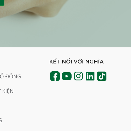
KẾT NỐI VỚI NGHĨA
CỔ ĐÔNG
Ự KIỆN
G