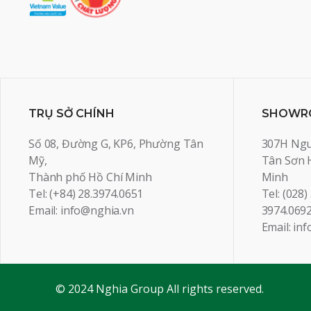
TRỤ SỞ CHÍNH
SHOWRO
Số 08, Đường G, KP6, Phường Tân
307H Ngu
Mỹ,
Tân Sơn 
Thành phố Hồ Chí Minh
Minh
Tel: (+84) 28.3974.0651
Tel: (028)
Email: info@nghia.vn
3974.069
Email: in
© 2024 Nghia Group All rights reserved.