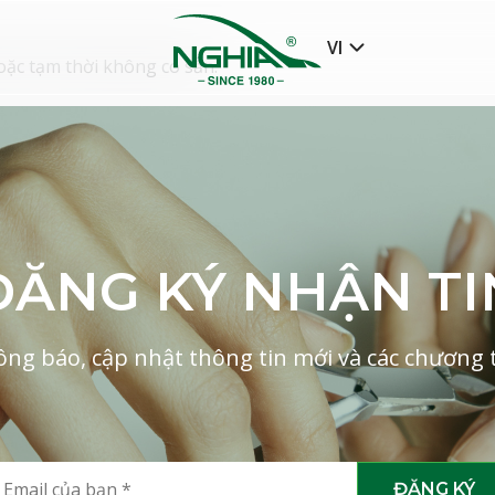
VI
oặc tạm thời không có sẵn.
ĐĂNG KÝ NHẬN TI
ng báo, cập nhật thông tin mới và các chương tr
ĐĂNG KÝ