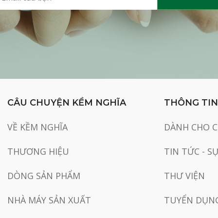
CÂU CHUYỆN KỀM NGHĨA
THÔNG TIN
VỀ KỀM NGHĨA
DÀNH CHO 
THƯƠNG HIỆU
TIN TỨC - S
DÒNG SẢN PHẨM
THƯ VIỆN
NHÀ MÁY SẢN XUẤT
TUYỂN DỤN