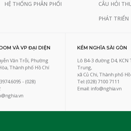
HỆ THỐNG PHÂN PHỐI
CÂU HỎI TH
PHÁT TRIỂN
OM VÀ VP ĐẠI DIỆN
KỀM NGHĨA SÀI GÒN
yễn Văn Trỗi, Phường
Lô B4-3 đường D4, KCN 
Hòa, Thành phố Hồ Chí
Trung,
xã Củ Chi, Thành phố Hồ
 3974.6095 - (028)
Tel: (028) 7100 7111
2
Email: info@nghia.vn
fo@nghia.vn